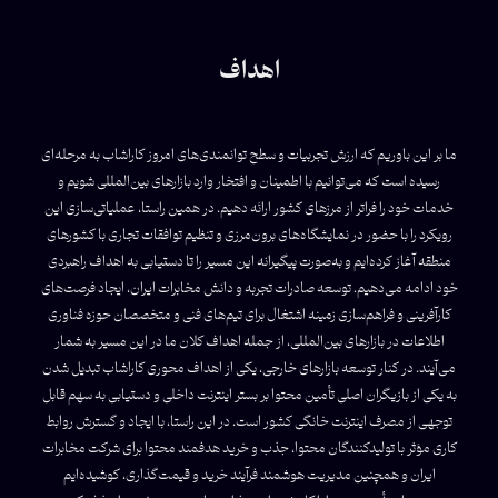
اهداف
ما بر این باوریم که ارزش تجربیات و سطح توانمندی‌های امروز کاراشاب به مرحله‌ای
رسیده است که می‌توانیم با اطمینان و افتخار وارد بازارهای بین‌المللی شویم و
خدمات خود را فراتر از مرزهای کشور ارائه دهیم. در همین راستا، عملیاتی‌سازی این
رویکرد را با حضور در نمایشگاه‌های برون‌مرزی و تنظیم توافقات تجاری با کشورهای
منطقه آغاز کرده‌ایم و به‌صورت پیگیرانه این مسیر را تا دستیابی به اهداف راهبردی
خود ادامه می‌دهیم. توسعه صادرات تجربه و دانش مخابرات ایران، ایجاد فرصت‌های
کارآفرینی و فراهم‌سازی زمینه اشتغال برای تیم‌های فنی و متخصصان حوزه فناوری
اطلاعات در بازارهای بین‌المللی، از جمله اهداف کلان ما در این مسیر به شمار
می‌آیند. در کنار توسعه بازارهای خارجی، یکی از اهداف محوری کاراشاب تبدیل شدن
به یکی از بازیگران اصلی تأمین محتوا بر بستر اینترنت داخلی و دستیابی به سهم قابل
توجهی از مصرف اینترنت خانگی کشور است. در این راستا، با ایجاد و گسترش روابط
کاری مؤثر با تولیدکنندگان محتوا، جذب و خرید هدفمند محتوا برای شرکت مخابرات
ایران و همچنین مدیریت هوشمند فرآیند خرید و قیمت‌گذاری، کوشیده‌ایم